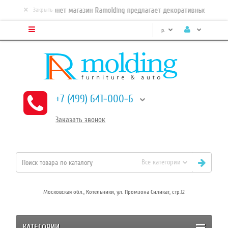
×
Интернет магазин Ramolding предлагает декоративные, самокл
Закрыть
р.
+7 (499) 641-000-6
Заказать
звонок
Все категории
Московская обл., Котельники, ул. Промзона Силикат, стр.12
КАТЕГОРИИ